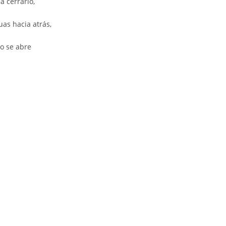
a cerrarlo,
uas hacia atrás,
o se abre