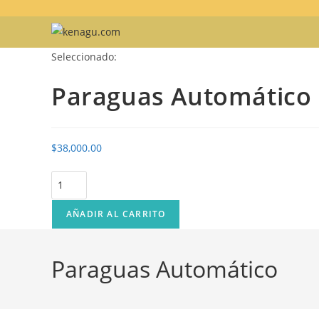
Ir
al
contenido
Seleccionado:
Paraguas Automático
$
38,000.00
Paraguas
Automático
cantidad
AÑADIR AL CARRITO
Paraguas Automático