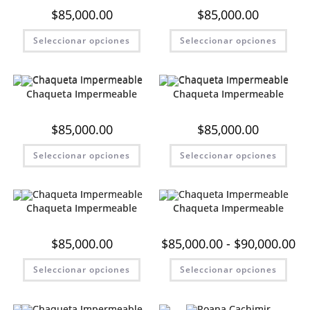
elegi
$
85,000.00
$
85,000.00
en
la
Este
Este
pági
Seleccionar opciones
Seleccionar opciones
producto
prod
de
tiene
tiene
prod
múltiples
múlt
variantes.
varia
Las
Las
opciones
opci
Chaqueta Impermeable
Chaqueta Impermeable
se
se
pueden
pue
elegir
elegi
$
85,000.00
$
85,000.00
en
en
la
la
Este
Este
página
pági
Seleccionar opciones
Seleccionar opciones
producto
prod
de
de
tiene
tiene
producto
prod
múltiples
múlt
variantes.
varia
Las
Las
opciones
opci
Chaqueta Impermeable
Chaqueta Impermeable
se
se
pueden
pue
elegir
elegi
Ra
$
85,000.00
$
85,000.00
-
$
90,000.00
en
en
de
la
la
pre
Este
Este
página
pági
Seleccionar opciones
Seleccionar opciones
de
producto
prod
de
de
$85
tiene
tiene
producto
prod
has
múltiples
múlt
$90
variantes.
varia