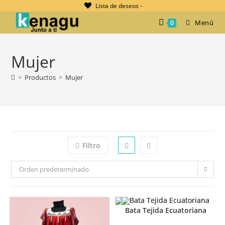
Ir
Lista de deseos -
al
Menú
0
contenido
Mujer
>
Productos
>
Mujer
Filtro
Orden predeterminado
Bata Tejida Ecuatoriana