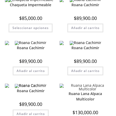
Las
Las
opciones
opci
Chaqueta Impermeable
Roana Cachimir
se
se
pueden
pue
elegir
elegi
$
85,000.00
$
89,900.00
en
en
la
la
Este
página
pági
Seleccionar opciones
Añadir al carrito
producto
de
de
tiene
producto
prod
múltiples
variantes.
Las
opciones
Roana Cachimir
Roana Cachimir
se
pueden
elegir
$
89,900.00
$
89,900.00
en
la
página
Añadir al carrito
Añadir al carrito
de
producto
Roana Cachimir
Ruana Lana Alpaca
Multicolor
$
89,900.00
$
130,000.00
Añadir al carrito