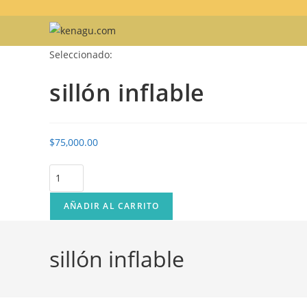
Ir
al
contenido
Seleccionado:
sillón inflable
$
75,000.00
sillón
inflable
cantidad
AÑADIR AL CARRITO
sillón inflable