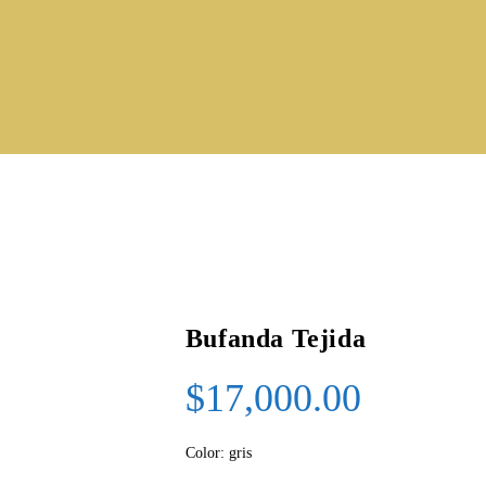
Bufanda Tejida
$
17,000.00
Color: gris