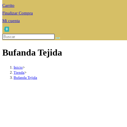
Carrito
Finalizar Compra
Mi cuenta
0
Alternar
Buscar
en
búsqueda
Bufanda Tejida
esta
de
web
la
web
Inicio
>
Tienda
>
Bufanda Tejida