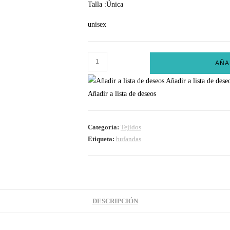
Talla :Única
unisex
Bufanda
AÑA
Tejida
Añadir a lista de dese
cantidad
Añadir a lista de deseos
Categoría:
Tejidos
Etiqueta:
bufandas
DESCRIPCIÓN