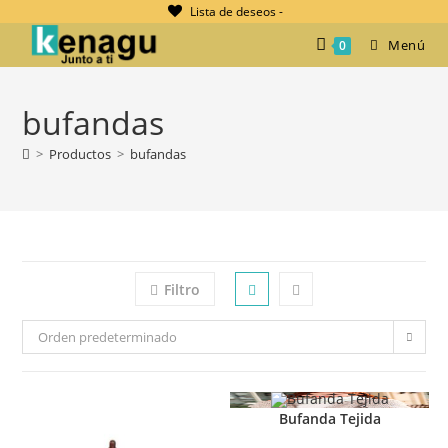
Ir
Lista de deseos -
al
Menú
0
contenido
bufandas
>
Productos
>
bufandas
Filtro
Orden predeterminado
Bufanda Tejida