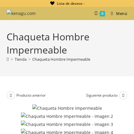
Ir
Lista de deseos -
al
Menú
0
contenido
Chaqueta Hombre
Impermeable
>
Tienda
>
Chaqueta Hombre Impermeable
Producto anterior
Siguiente producto