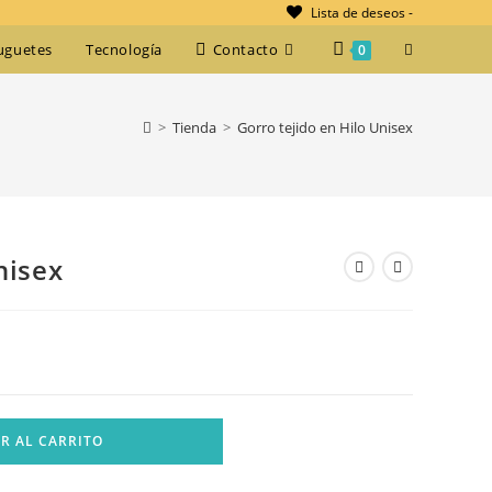
Lista de deseos -
Alternar
uguetes
Tecnología
Contacto
0
búsqueda
>
Tienda
>
Gorro tejido en Hilo Unisex
de
la
web
nisex
R AL CARRITO