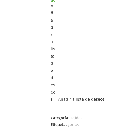
Hilo
Unisex
cantidad
Añadir a lista de deseos
Categoría:
Tejidos
Etiqueta:
gorros