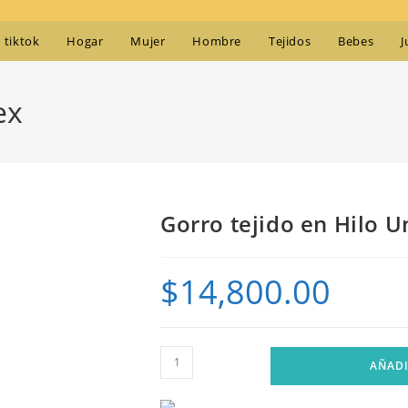
tiktok
Hogar
Mujer
Hombre
Tejidos
Bebes
J
ex
Gorro tejido en Hilo U
$
14,800.00
Gorro
AÑADI
tejido
en