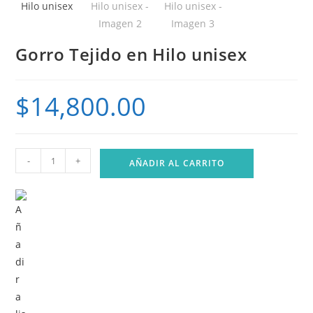
Gorro Tejido en Hilo unisex
$
14,800.00
Gorro
-
+
AÑADIR AL CARRITO
Tejido
en
Hilo
unisex
cantidad