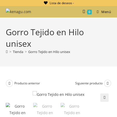
Ir
Lista de deseos -
al
Menú
0
contenido
Gorro Tejido en Hilo
unisex
>
Tienda
>
Gorro Tejido en Hilo unisex
Producto anterior
Siguiente producto
🔍