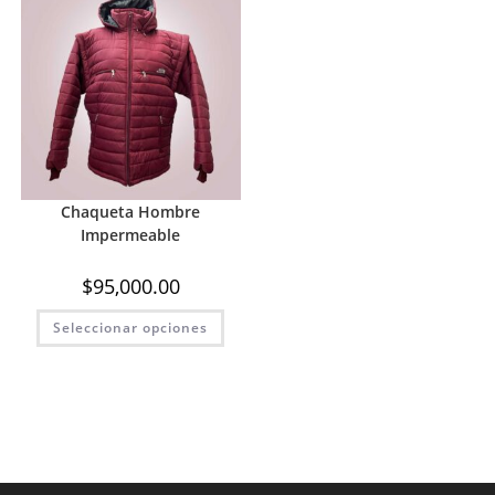
Chaqueta Hombre
Impermeable
$
95,000.00
Este
Seleccionar opciones
producto
tiene
múltiples
variantes.
Las
opciones
se
pueden
elegir
en
la