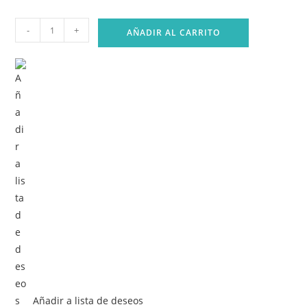
Chaqueta
-
+
AÑADIR AL CARRITO
Hombre
Impermeable
cantidad
Añadir a lista de deseos