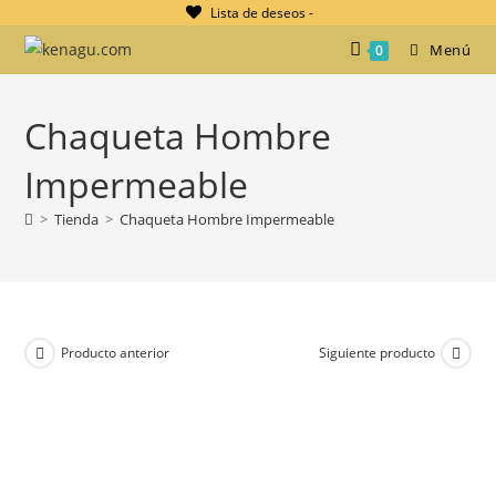
Ir
Lista de deseos -
al
Menú
0
contenido
Chaqueta Hombre
Impermeable
>
Tienda
>
Chaqueta Hombre Impermeable
Producto anterior
Siguiente producto