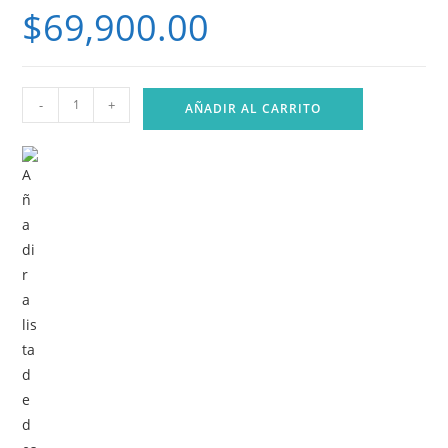
$
69,900.00
Audifonos
-
+
AÑADIR AL CARRITO
Gamers
cantidad