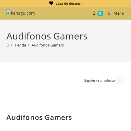
Ir
Lista de deseos -
al
Menú
0
contenido
Audifonos Gamers
>
Tienda
>
Audifonos Gamers
Siguiente producto
Audifonos Gamers