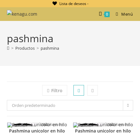
Ir
Lista de deseos -
al
Menú
0
contenido
pashmina
>
Productos
>
pashmina
Filtro
Orden predeterminado
Pashmina unicolor en hilo
Pashmina unicolor en hilo